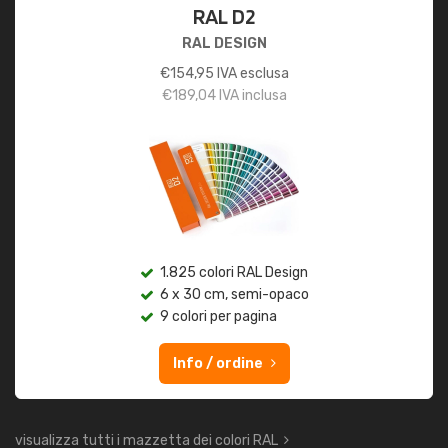
RAL D2
RAL DESIGN
€
154,95
IVA esclusa
€
189,04
IVA inclusa
1.825 colori RAL Design
6 x 30 cm, semi-opaco
9 colori per pagina
Info / ordine
visualizza tutti i mazzetta dei colori RAL