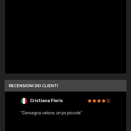
RECENSIONI DEI CLIENTI
Cristiana Floris
M
"Consegna veloce, un po piccole"
"conse
esatt