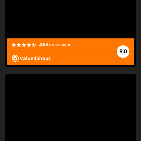
463
recensioni
9,0