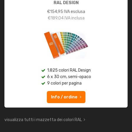
RAL DESIGN
€
154,95
IVA esclusa
€
189,04
IVA inclusa
1.825 colori RAL Design
6 x 30 cm, semi-opaco
9 colori per pagina
Info / ordine
visualizza tutti i mazzetta dei colori RAL