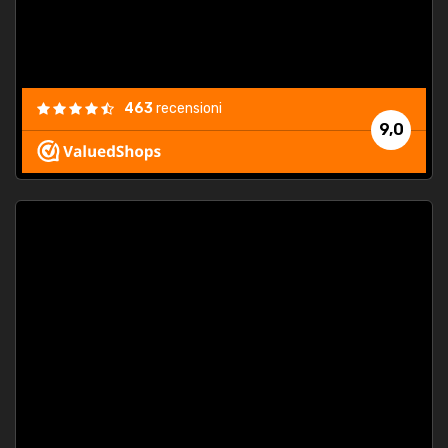
463
recensioni
9,0