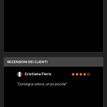
RECENSIONI DEI CLIENTI
Cristiana Floris
M
"Consegna veloce, un po piccole"
"conse
esatt