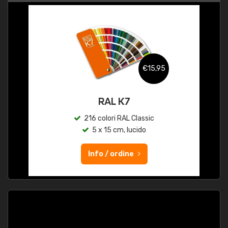
€15,95
RAL K7
216 colori RAL Classic
5 x 15 cm, lucido
Info / ordine