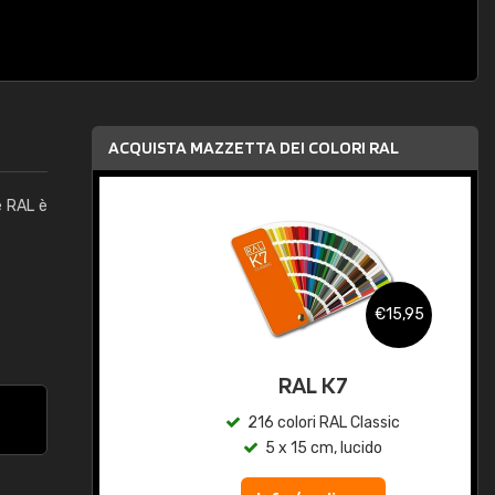
ACQUISTA MAZZETTA DEI COLORI RAL
e RAL è
,95
€15,95
qua
RAL K7
c
216 colori RAL Classic
5 x 15 cm, lucido