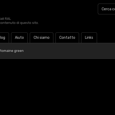
iali RAL
contenuto di questo sito.
log
Aiuto
Chi siamo
Contatto
Links
 Romaine green