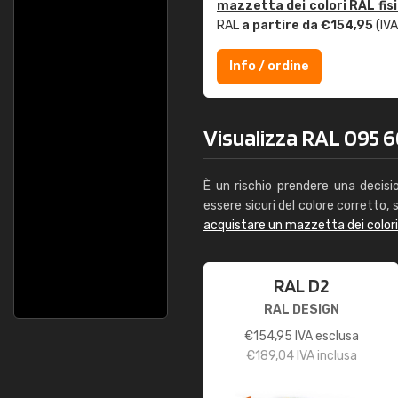
mazzetta dei colori RAL fis
RAL
a partire da €154,95
(IVA
Info / ordine
Visualizza RAL 095 6
È un rischio prendere una decisi
essere sicuri del colore corretto, s
acquistare un mazzetta dei color
RAL D2
RAL DESIGN
€
154,95
IVA esclusa
€
189,04
IVA inclusa