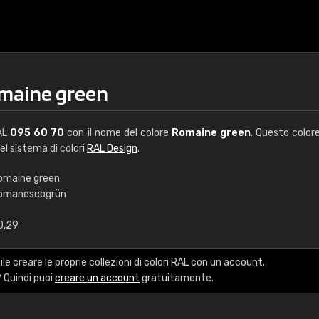
omaine green
RAL
095 60 70
con il nome del colore
Romaine green
. Questo color
del sistema di colori
RAL Design
.
omaine green
omanescogrün
€15
0,29
RAL K7 a base d'ac
le creare le proprie collezioni di colori RAL con un account.
216 colori RAL Classi
 Quindi puoi
creare un account
gratuitamente.
5 x 15 cm, lucido