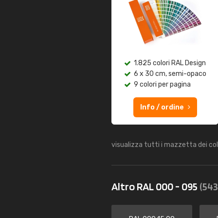
1.825 colori RAL Design
6 x 30 cm, semi-opaco
9 colori per pagina
Info / ordine
visualizza tutti i mazzetta dei co
Altro RAL 000 - 095
(543