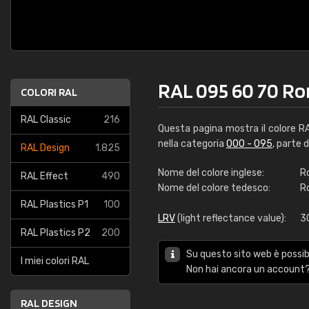
RAL 095 60 70 R
COLORI RAL
RAL Classic
216
Questa pagina mostra il colore 
nella categoria
000 - 095
, parte 
RAL Design
1.825
Nome del colore inglese:
R
RAL Effect
490
Nome del colore tedesco:
R
RAL Plastics P1
100
LRV
(light reflectance value):
3
RAL Plastics P2
200
Su questo sito web è possibi
I miei colori RAL
Non hai ancora un account?
RAL DESIGN