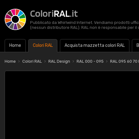
Colori
RAL
.it
Pubblicato da Whirlwind Internet. Vendiamo prodotti uffic
(nessun distributore RAL). RAL non è responsabile per il 
Home
Colori RAL
Acquista mazzetta colori RAL
B
Home
Colori RAL
RAL Design
RAL 000 - 095
RAL 095 60 70