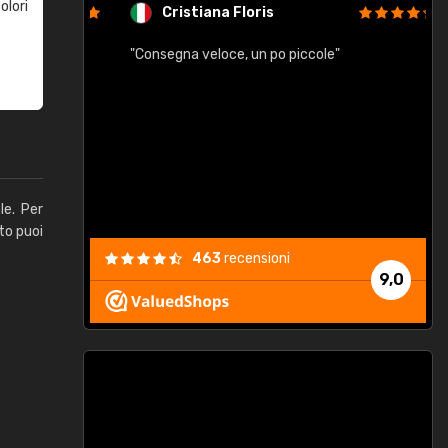
olori
Cristiana Floris
"Consegna veloce, un po piccole"
"
e
le. Per
to puoi
463
recensioni
9,0