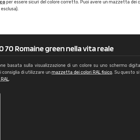
ico
per essere sicuri del colore corretto. Puoi avere un mazzetta dei c
Caterina Maifredi
 esclusa).
"buon servizio"
0 70 Romaine green nella vita reale
one basata sulla visualizzazione di un colore su uno schermo digita
i consiglia di utilizzare un
mazzetta dei colori RAL fisico
. Su questo si
i RAL
.