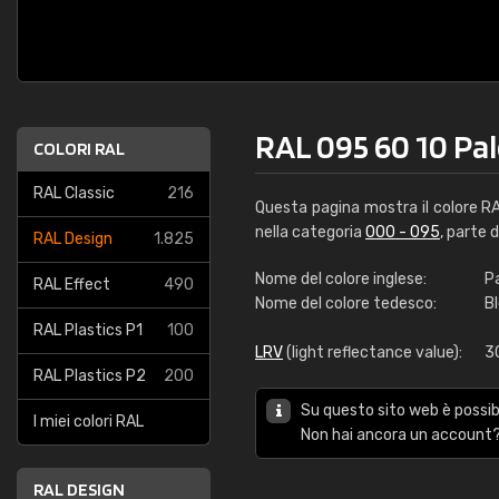
RAL 095 60 10 Pal
COLORI RAL
RAL Classic
216
Questa pagina mostra il colore R
nella categoria
000 - 095
, parte 
RAL Design
1.825
Nome del colore inglese:
P
RAL Effect
490
Nome del colore tedesco:
B
RAL Plastics P1
100
LRV
(light reflectance value):
3
RAL Plastics P2
200
Su questo sito web è possibi
I miei colori RAL
Non hai ancora un account?
RAL DESIGN