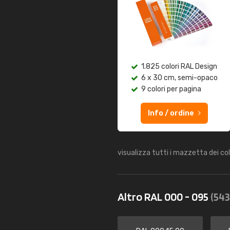
1.825 colori RAL Design
6 x 30 cm, semi-opaco
9 colori per pagina
Info / ordine
visualizza tutti i mazzetta dei co
Altro RAL 000 - 095
(543