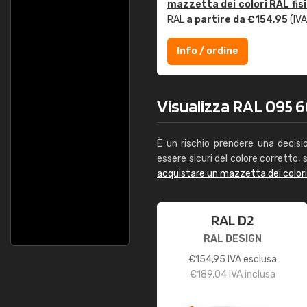
mazzetta dei colori RAL fis
RAL
a partire da €154,95
(IVA
Info / ordine
Visualizza RAL 095 60
È un rischio prendere una decisi
essere sicuri del colore corretto, s
acquistare un mazzetta dei color
RAL D2
RAL DESIGN
€
154,95
IVA esclusa
€
189,04
IVA inclusa