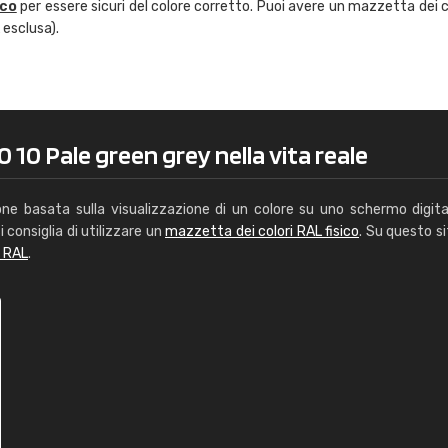
ico
per essere sicuri del colore corretto. Puoi avere un mazzetta dei c
Caterina Maifredi
 esclusa).
"buon servizio"
 10 Pale green grey nella vita reale
one basata sulla visualizzazione di un colore su uno schermo digita
i consiglia di utilizzare un
mazzetta dei colori RAL fisico
. Su questo si
i RAL
.