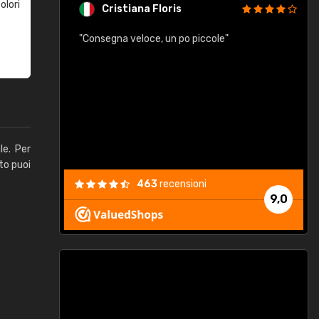
olori
Cristiana Floris
"Consegna veloce, un po piccole"
"
e
le. Per
to puoi
463
recensioni
9,0