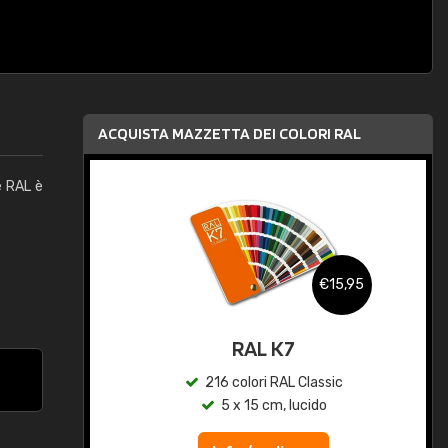
ACQUISTA MAZZETTA DEI COLORI RAL
e RAL è
,95
€15,95
qua
RAL K7
c
216 colori RAL Classic
5 x 15 cm, lucido