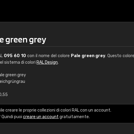
e green grey
AL
095 60 10
con il nome del colore
Pale green grey
. Questo color
del sistema di colori
RAL Design
.
ale green grey
leichgrüngrau
€15
0,55
RAL K7 a base d'ac
le creare le proprie collezioni di colori RAL con un account.
216 colori RAL Classi
 Quindi puoi
creare un account
gratuitamente.
5 x 15 cm, lucido