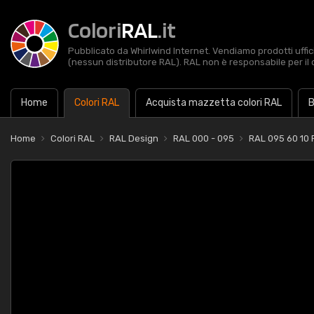
Colori
RAL
.it
Pubblicato da Whirlwind Internet. Vendiamo prodotti uffic
(nessun distributore RAL). RAL non è responsabile per il 
Home
Colori RAL
Acquista mazzetta colori RAL
B
Home
Colori RAL
RAL Design
RAL 000 - 095
RAL 095 60 10 