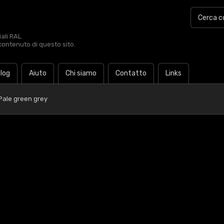
iali RAL
contenuto di questo sito.
log
Aiuto
Chi siamo
Contatto
Links
Pale green grey