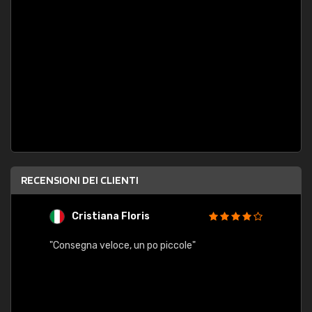
RECENSIONI DEI CLIENTI
Cristiana Floris
M
"Consegna veloce, un po piccole"
"conse
esatt