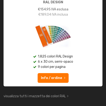
RAL DESIGN
€
154,95
IVA esclusa
€
189,04
IVA inclusa
1.825 colori RAL Design
6 x 30 cm, semi-opaco
9 colori per pagina
Info / ordine
visualizza tutti i mazzetta dei colori RAL