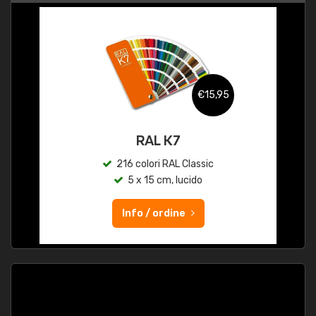
€15,95
RAL K7
216 colori RAL Classic
5 x 15 cm, lucido
Info / ordine