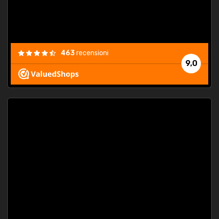
463
recensioni
9,0