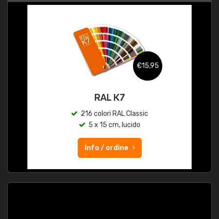
€15,95
RAL K7
216 colori RAL Classic
5 x 15 cm, lucido
Info / ordine