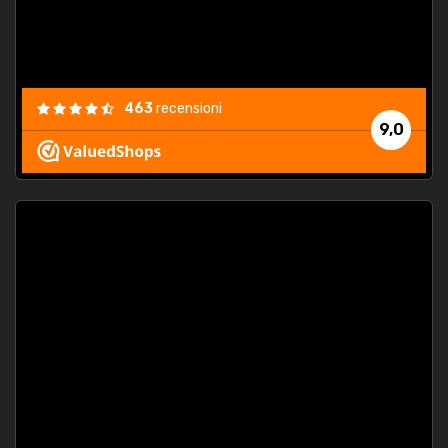
463
recensioni
9,0