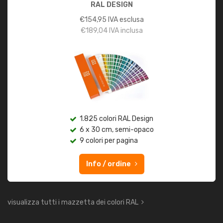
RAL DESIGN
€
154,95
IVA esclusa
€
189,04
IVA inclusa
1.825 colori RAL Design
6 x 30 cm, semi-opaco
9 colori per pagina
Info / ordine
visualizza tutti i mazzetta dei colori RAL