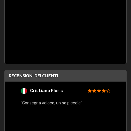
RECENSIONI DEI CLIENTI
Cristiana Floris
M
"Consegna veloce, un po piccole"
"conse
esatt