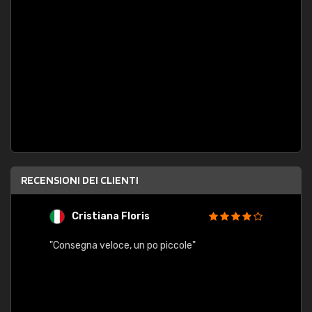
RECENSIONI DEI CLIENTI
Cristiana Floris
M
"Consegna veloce, un po piccole"
"conse
esatt