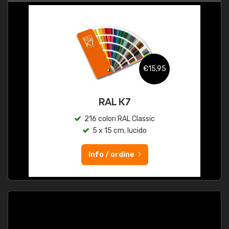
€15,95
RAL K7
216 colori RAL Classic
5 x 15 cm, lucido
Info / ordine