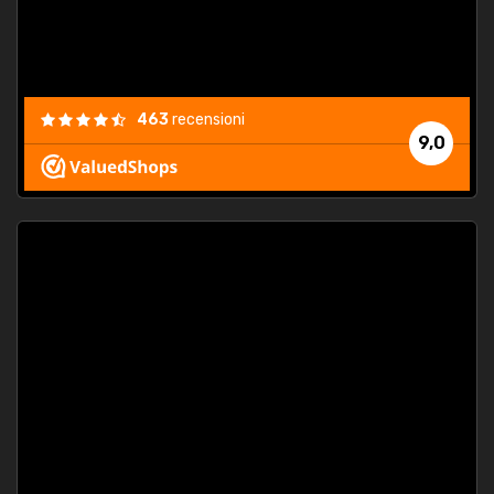
463
recensioni
9,0