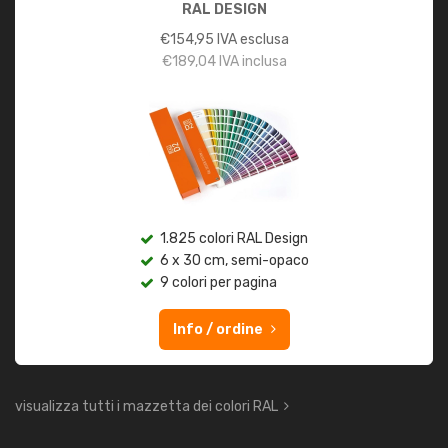
RAL DESIGN
€
154,95
IVA esclusa
€
189,04
IVA inclusa
1.825 colori RAL Design
6 x 30 cm, semi-opaco
9 colori per pagina
Info / ordine
visualizza tutti i mazzetta dei colori RAL