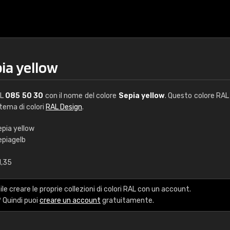
ia yellow
AL
085 50 30
con il nome del colore
Sepia yellow
. Questo colore RAL 
stema di colori
RAL Design
.
epia yellow
epiagelb
€15
1,35
RAL K7 a base d'ac
le creare le proprie collezioni di colori RAL con un account.
216 colori RAL Classi
 Quindi puoi
creare un account
gratuitamente.
5 x 15 cm, lucido