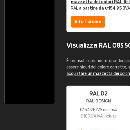
mazzetta dei colori RAL fis
RAL
a partire da €154,95
(IVA
Info / ordine
Visualizza RAL 085 50
È un rischio prendere una decisi
essere sicuri del colore corretto, s
acquistare un mazzetta dei color
RAL D2
RAL DESIGN
€
154,95
IVA esclusa
€
189,04
IVA inclusa