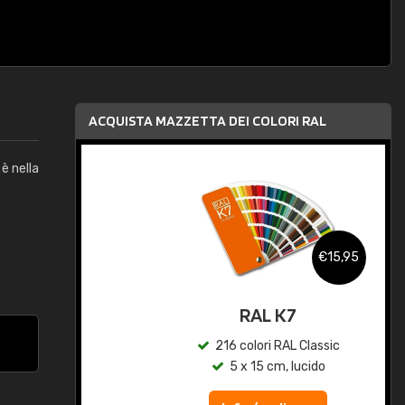
ACQUISTA MAZZETTA DEI COLORI RAL
è nella
,95
€15,95
qua
RAL K7
c
216 colori RAL Classic
5 x 15 cm, lucido