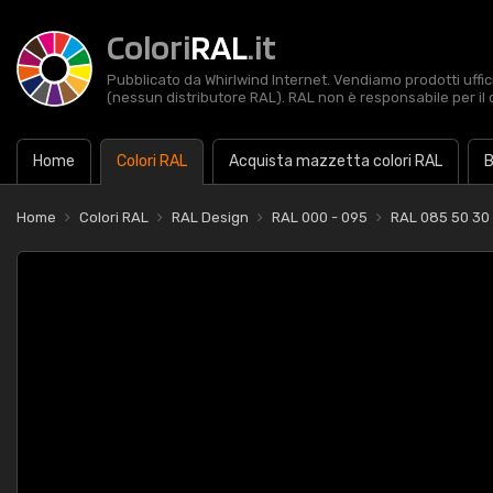
Colori
RAL
.it
Pubblicato da Whirlwind Internet. Vendiamo prodotti uffic
(nessun distributore RAL). RAL non è responsabile per il 
Home
Colori RAL
Acquista mazzetta colori RAL
B
Home
Colori RAL
RAL Design
RAL 000 - 095
RAL 085 50 30 