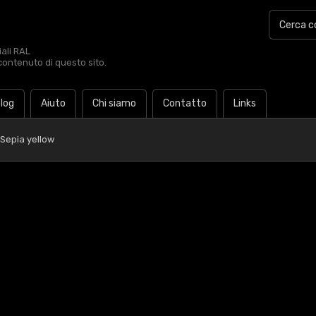
iali RAL
contenuto di questo sito.
log
Aiuto
Chi siamo
Contatto
Links
Sepia yellow