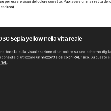
ico
per essere sicuri del colore corretto. Puoi avere un mazzetta dei c
Caterina Maifredi
 esclusa).
"buon servizio"
 30 Sepia yellow nella vita reale
one basata sulla visualizzazione di un colore su uno schermo digita
i consiglia di utilizzare un
mazzetta dei colori RAL fisico
. Su questo si
i RAL
.