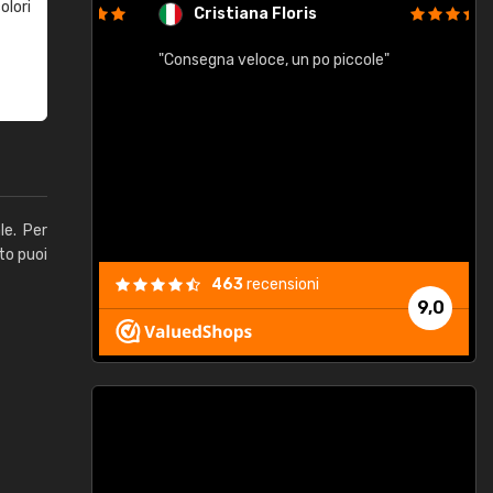
olori
Cristiana Floris
"Consegna veloce, un po piccole"
"
e
le. Per
to puoi
463
recensioni
9,0