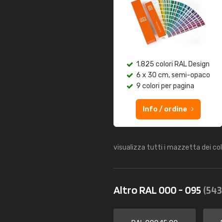
1.825 colori RAL Design
6 x 30 cm, semi-opaco
9 colori per pagina
Info / ordine
visualizza tutti i mazzetta dei co
Altro RAL 000 - 095
(543