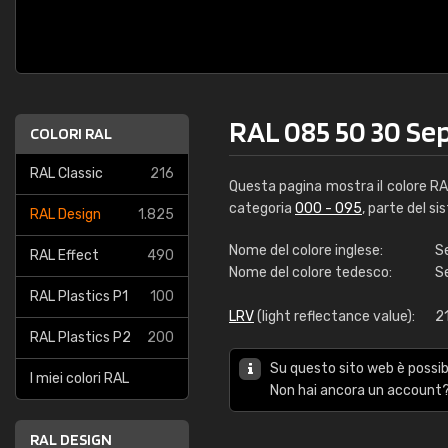
RAL 085 50 30 Sep
COLORI RAL
RAL Classic
216
Questa pagina mostra il colore R
categoria
000 - 095
, parte del si
RAL Design
1.825
Nome del colore inglese:
S
RAL Effect
490
Nome del colore tedesco:
S
RAL Plastics P1
100
LRV
(light reflectance value):
2
RAL Plastics P2
200
Su questo sito web è possibi
I miei colori RAL
Non hai ancora un account?
RAL DESIGN