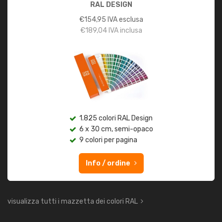
RAL DESIGN
€
154,95
IVA esclusa
€
189,04
IVA inclusa
1.825 colori RAL Design
6 x 30 cm, semi-opaco
9 colori per pagina
Info / ordine
visualizza tutti i mazzetta dei colori RAL