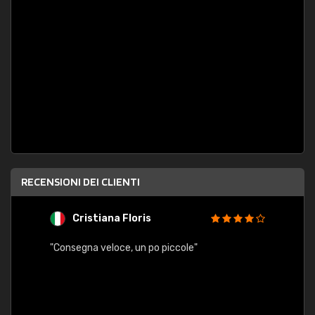
RECENSIONI DEI CLIENTI
Cristiana Floris
M
"Consegna veloce, un po piccole"
"conse
esatt