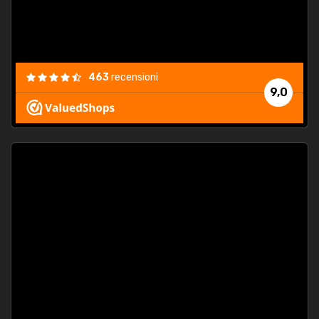
463
recensioni
9,0