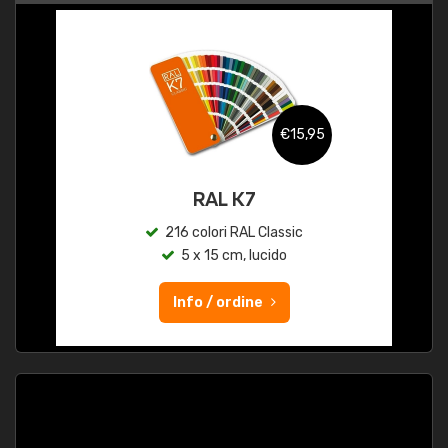
€15,95
RAL K7
216 colori RAL Classic
5 x 15 cm, lucido
Info / ordine