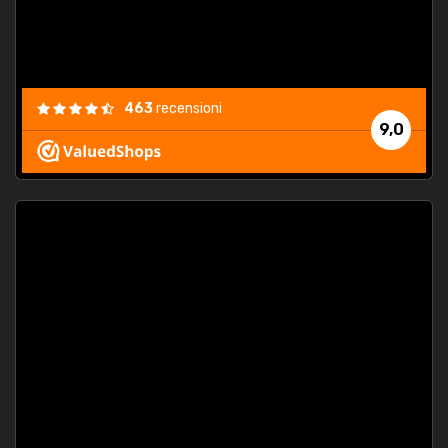
463
recensioni
9,0