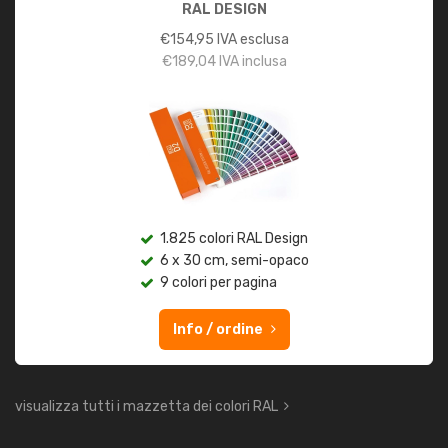
RAL DESIGN
€
154,95
IVA esclusa
€
189,04
IVA inclusa
1.825 colori RAL Design
6 x 30 cm, semi-opaco
9 colori per pagina
Info / ordine
visualizza tutti i mazzetta dei colori RAL