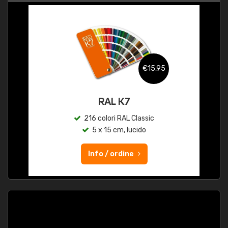
€15,95
RAL K7
216 colori RAL Classic
5 x 15 cm, lucido
Info / ordine