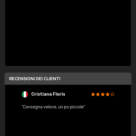
RECENSIONI DEI CLIENTI
Cristiana Floris
M
"Consegna veloce, un po piccole"
"conse
esatt