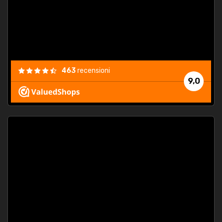
463
recensioni
9,0