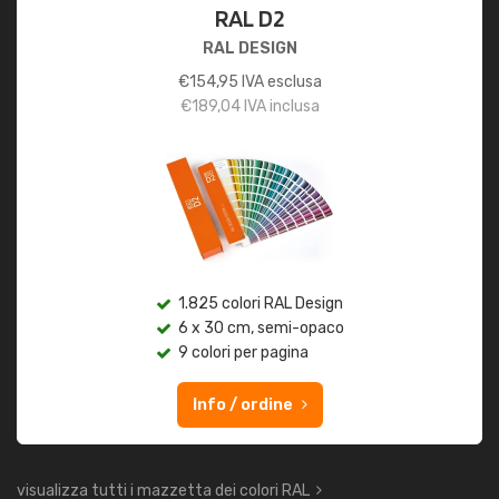
RAL D2
RAL DESIGN
€
154,95
IVA esclusa
€
189,04
IVA inclusa
1.825 colori RAL Design
6 x 30 cm, semi-opaco
9 colori per pagina
Info / ordine
visualizza tutti i mazzetta dei colori RAL