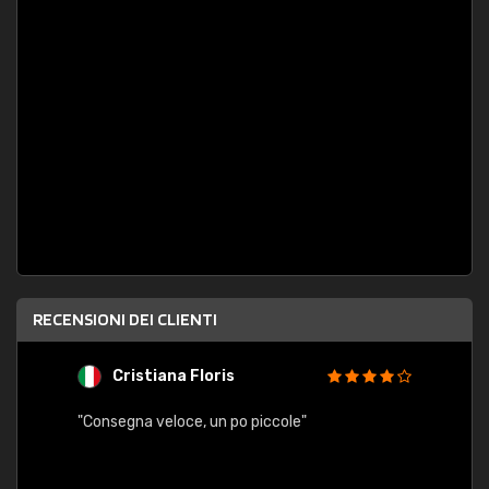
RECENSIONI DEI CLIENTI
Cristiana Floris
M
"Consegna veloce, un po piccole"
"conse
esatt