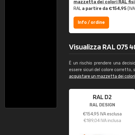
mazzetta dei colori RAL fis
RAL
a partire da €154,95
(IVA
Info / ordine
Visualizza RAL 075 4
È un rischio prendere una decisi
essere sicuri del colore corretto, s
acquistare un mazzetta dei color
RAL D2
RAL DESIGN
€
154,95
IVA esclusa
€
189,04
IVA inclusa