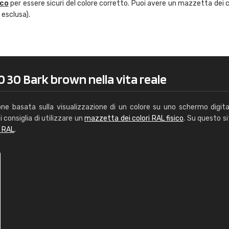
ico
per essere sicuri del colore corretto. Puoi avere un mazzetta dei c
Caterina Maifredi
 esclusa).
"buon servizio"
0 30 Bark brown nella vita reale
one basata sulla visualizzazione di un colore su uno schermo digita
i consiglia di utilizzare un
mazzetta dei colori RAL fisico
. Su questo si
i RAL
.