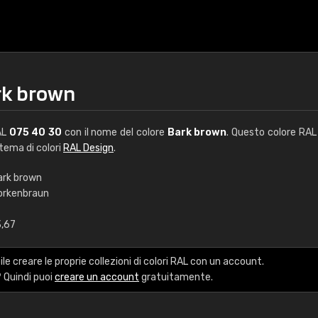
rk brown
AL
075 40 30
con il nome del colore
Bark brown
. Questo colore RAL 
stema di colori
RAL Design
.
ark brown
orkenbraun
€15
3,67
RAL K7 a base d'ac
le creare le proprie collezioni di colori RAL con un account.
216 colori RAL Classi
 Quindi puoi
creare un account
gratuitamente.
5 x 15 cm, lucido