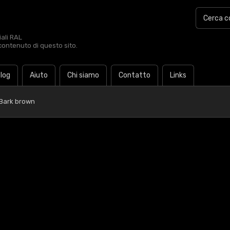
iali RAL
contenuto di questo sito.
log
Aiuto
Chi siamo
Contatto
Links
 Bark brown