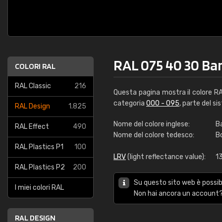
RAL 075 40 30 Ba
COLORI RAL
RAL Classic
216
Questa pagina mostra il colore R
categoria
000 - 095
, parte del si
RAL Design
1.825
Nome del colore inglese:
B
RAL Effect
490
Nome del colore tedesco:
B
RAL Plastics P1
100
LRV
(light reflectance value):
1
RAL Plastics P2
200
Su questo sito web è possibi
I miei colori RAL
Non hai ancora un account?
RAL DESIGN