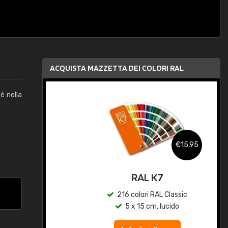
ACQUISTA MAZZETTA DEI COLORI RAL
è nella
,95
€15,95
qua
RAL K7
c
216 colori RAL Classic
5 x 15 cm, lucido