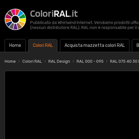
Colori
RAL
.it
Pubblicato da Whirlwind Internet. Vendiamo prodotti uffic
(nessun distributore RAL). RAL non è responsabile per il 
Home
Colori RAL
Acquista mazzetta colori RAL
B
Home
Colori RAL
RAL Design
RAL 000 - 095
RAL 075 40 30