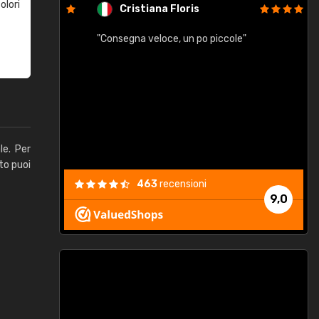
olori
Cristiana Floris
"Consegna veloce, un po piccole"
"
e
le. Per
to puoi
463
recensioni
9,0