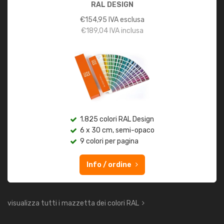
RAL DESIGN
€
154,95
IVA esclusa
€
189,04
IVA inclusa
1.825 colori RAL Design
6 x 30 cm, semi-opaco
9 colori per pagina
Info / ordine
visualizza tutti i mazzetta dei colori RAL