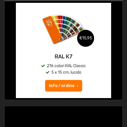
€15,95
RAL K7
216 colori RAL Classic
5 x 15 cm, lucido
Info / ordine