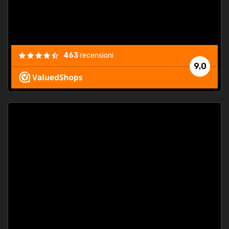
463
recensioni
9,0