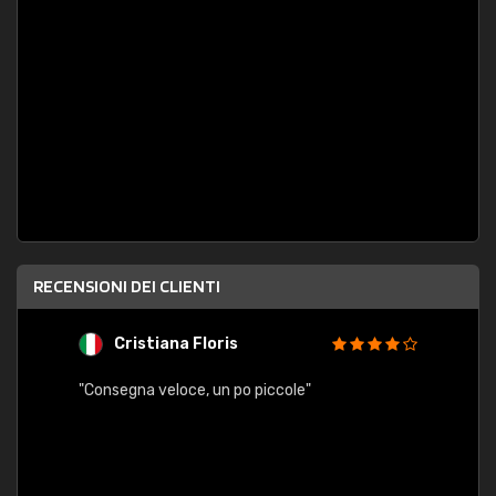
RECENSIONI DEI CLIENTI
Cristiana Floris
M
"Consegna veloce, un po piccole"
"conse
esatt