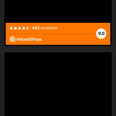
463
recensioni
9,0