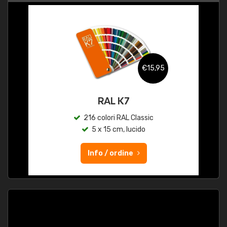
€15,95
RAL K7
216 colori RAL Classic
5 x 15 cm, lucido
Info / ordine