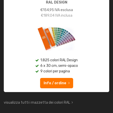
RAL DESIGN
€
154,95
IVA esclusa
€
189,04
IVA inclusa
1.825 colori RAL Design
6 x 30 cm, semi-opaco
9 colori per pagina
Info / ordine
visualizza tutti i mazzetta dei colori RAL