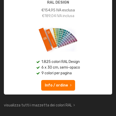
RAL DESIGN
€
154,95
IVA esclusa
€
189,04
IVA inclusa
1.825 colori RAL Design
6 x 30 cm, semi-opaco
9 colori per pagina
Info / ordine
visualizza tutti i mazzetta dei colori RAL