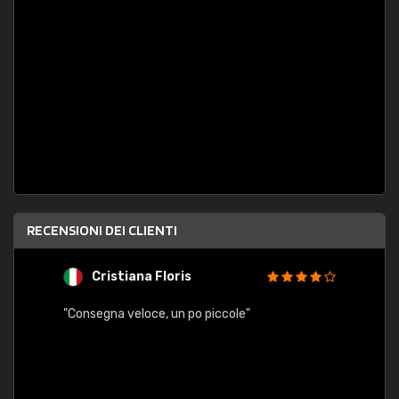
RECENSIONI DEI CLIENTI
Cristiana Floris
M
"Consegna veloce, un po piccole"
"conse
esatt