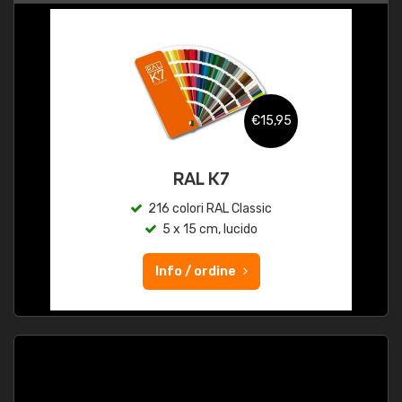
€15,95
RAL K7
216 colori RAL Classic
5 x 15 cm, lucido
Info / ordine