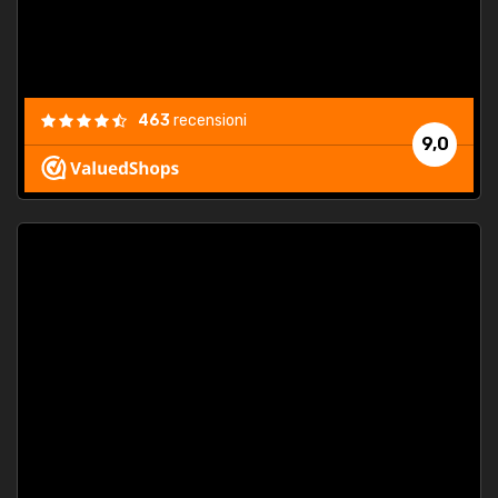
463
recensioni
9,0