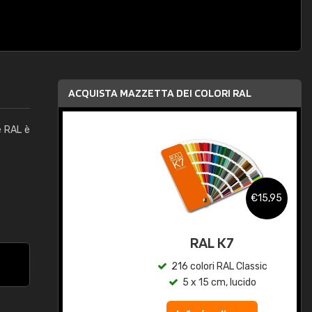
ACQUISTA MAZZETTA DEI COLORI RAL
e RAL è
,95
€15,95
qua
RAL K7
c
216 colori RAL Classic
5 x 15 cm, lucido