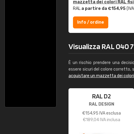
mazzetta dei colori RAL fis
RAL
a partire da €154,95
(IVA
Info / ordine
Visualizza RAL 040 70
È un rischio prendere una decisi
essere sicuri del colore corretto, s
acquistare un mazzetta dei color
RAL D2
RAL DESIGN
€
154,95
IVA esclusa
€
189,04
IVA inclusa