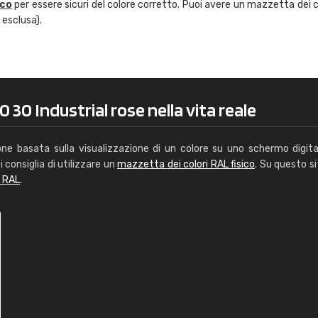
ico
per essere sicuri del colore corretto. Puoi avere un mazzetta dei c
Caterina Maifredi
 esclusa).
"buon servizio"
 30 Industrial rose nella vita reale
one basata sulla visualizzazione di un colore su uno schermo digita
i consiglia di utilizzare un
mazzetta dei colori RAL fisico
. Su questo si
i RAL
.