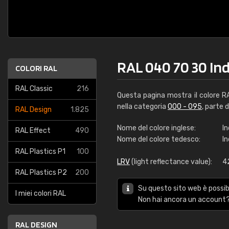
RAL 040 70 30 Ind
COLORI RAL
RAL Classic
216
Questa pagina mostra il colore 
nella categoria
000 - 095
, parte 
RAL Design
1.825
Nome del colore inglese:
In
RAL Effect
490
Nome del colore tedesco:
I
RAL Plastics P1
100
LRV
(light reflectance value):
4
RAL Plastics P2
200
Su questo sito web è possibi
I miei colori RAL
Non hai ancora un account?
RAL DESIGN