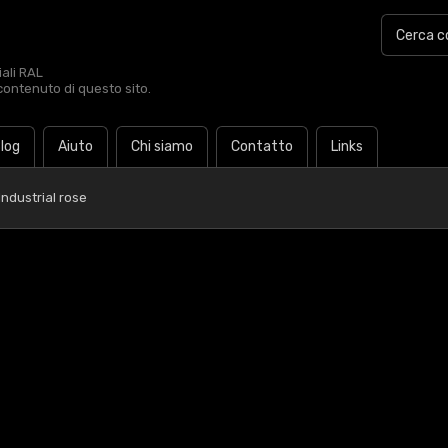
iali RAL
contenuto di questo sito.
log
Aiuto
Chi siamo
Contatto
Links
Industrial rose