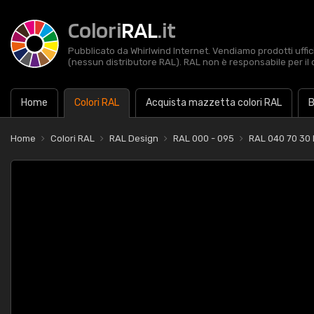
Colori
RAL
.it
Pubblicato da Whirlwind Internet. Vendiamo prodotti uffic
(nessun distributore RAL). RAL non è responsabile per il 
Home
Colori RAL
Acquista mazzetta colori RAL
B
Home
Colori RAL
RAL Design
RAL 000 - 095
RAL 040 70 30 