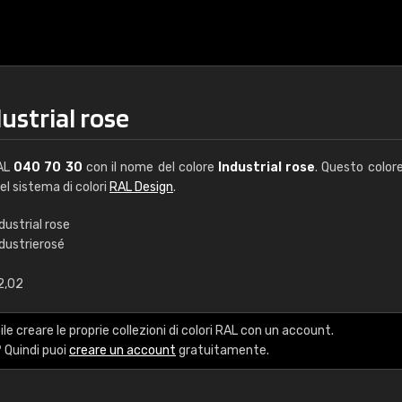
ustrial rose
RAL
040 70 30
con il nome del colore
Industrial rose
. Questo color
del sistema di colori
RAL Design
.
dustrial rose
ndustrierosé
€15
2,02
RAL K7 a base d'ac
le creare le proprie collezioni di colori RAL con un account.
216 colori RAL Classi
 Quindi puoi
creare un account
gratuitamente.
5 x 15 cm, lucido