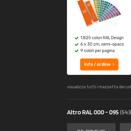
1.825 colori RAL Design
6 x 30 cm, semi-opaco
9 colori per pagina
Info / ordine
visualizza tutti i mazzetta dei co
Altro RAL 000 - 095
(543