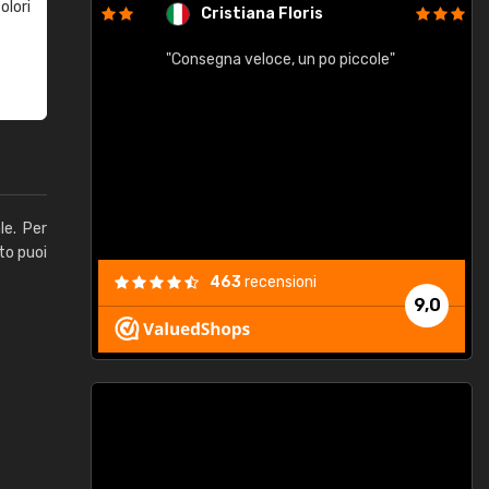
olori
Cristiana Floris
"Consegna veloce, un po piccole"
"
e
le. Per
to puoi
463
recensioni
9,0