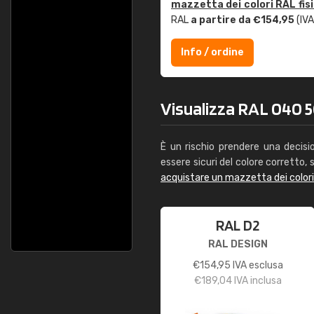
mazzetta dei colori RAL fis
RAL
a partire da €154,95
(IVA
Info / ordine
Visualizza RAL 040 5
È un rischio prendere una decisi
essere sicuri del colore corretto, s
acquistare un mazzetta dei color
RAL D2
RAL DESIGN
€
154,95
IVA esclusa
€
189,04
IVA inclusa