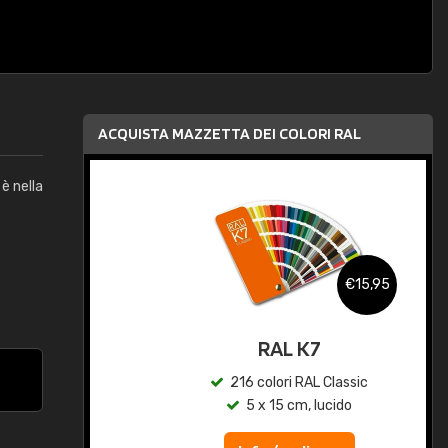
ACQUISTA MAZZETTA DEI COLORI RAL
è nella
,95
€15,95
qua
RAL K7
c
216 colori RAL Classic
5 x 15 cm, lucido