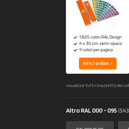
1.825 colori RAL Design
6 x 30 cm, semi-opaco
9 colori per pagina
Info / ordine
visualizza tutti i mazzetta dei co
Altro RAL 000 - 095
(543