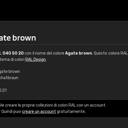
gate brown
AL
040 50 20
con il nome del colore
Agate brown
. Questo colore RAL 
stema di colori
RAL Design
.
gate brown
chatbraun
€15
0,51
RAL K7 a base d'ac
le creare le proprie collezioni di colori RAL con un account.
216 colori RAL Classi
 Quindi puoi
creare un account
gratuitamente.
5 x 15 cm, lucido