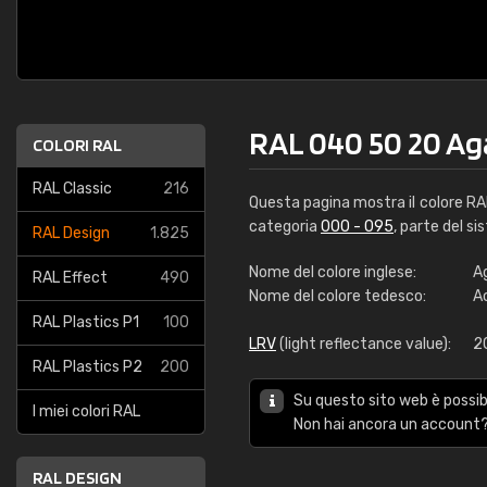
RAL 040 50 20 A
COLORI RAL
RAL Classic
216
Questa pagina mostra il colore R
categoria
000 - 095
, parte del si
RAL Design
1.825
Nome del colore inglese:
A
RAL Effect
490
Nome del colore tedesco:
A
RAL Plastics P1
100
LRV
(light reflectance value):
2
RAL Plastics P2
200
Su questo sito web è possibi
I miei colori RAL
Non hai ancora un account?
RAL DESIGN