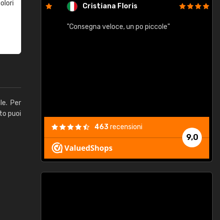
olori
Cristiana Floris
"Consegna veloce, un po piccole"
"
e
le. Per
to puoi
463
recensioni
9,0