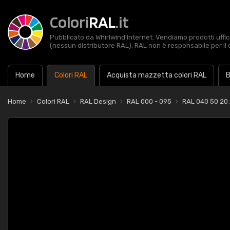
Colori
RAL
.it
Pubblicato da Whirlwind Internet. Vendiamo prodotti uffic
(nessun distributore RAL). RAL non è responsabile per il 
Home
Colori RAL
Acquista mazzetta colori RAL
B
Home
Colori RAL
RAL Design
RAL 000 - 095
RAL 040 50 20