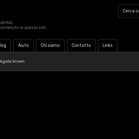
iali RAL
contenuto di questo sito.
log
Aiuto
Chi siamo
Contatto
Links
 Agate brown