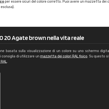
ico
per essere sicuri del colore corretto. Puoi avere un mazzetta dei c
Caterina Maifredi
 esclusa).
"buon servizio"
0 20 Agate brown nella vita reale
one basata sulla visualizzazione di un colore su uno schermo digita
i consiglia di utilizzare un
mazzetta dei colori RAL fisico
. Su questo si
i RAL
.