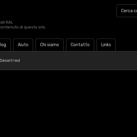
iali RAL
contenuto di questo sito.
log
Aiuto
Chi siamo
Contatto
Links
Desert red