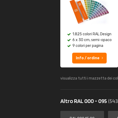
1.825 colori RAL Design
6 x 30 cm, semi-opaco
9 colori per pagina
Info / ordine
visualizza tutti i mazzetta dei co
Altro RAL 000 - 095
(543