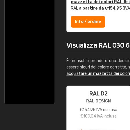
mazzetta dei colori RAL fis
RAL
a partire da €154,95
(IVA
Info / ordine
Visualizza RAL 030 60
È un rischio prendere una decisi
essere sicuri del colore corretto, s
acquistare un mazzetta dei color
RAL D2
RAL DESIGN
€
154,95
IVA esclusa
€
189,04
IVA inclusa