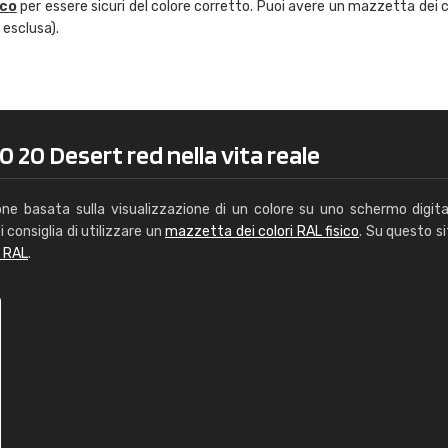
ico
per essere sicuri del colore corretto. Puoi avere un mazzetta dei c
Caterina Maifredi
 esclusa).
"buon servizio"
 20 Desert red nella vita reale
one basata sulla visualizzazione di un colore su uno schermo digita
i consiglia di utilizzare un
mazzetta dei colori RAL fisico
. Su questo si
i RAL
.