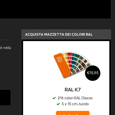
ACQUISTA MAZZETTA DEI COLORI RAL
è nella
,95
€15,95
qua
RAL K7
c
216 colori RAL Classic
5 x 15 cm, lucido