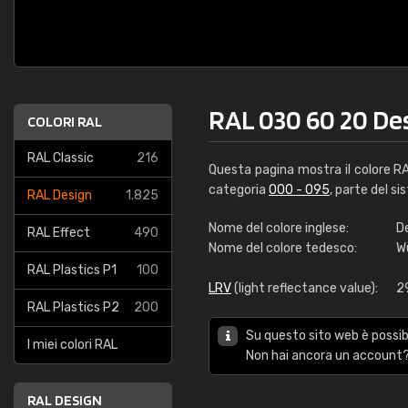
RAL 030 60 20 De
COLORI RAL
RAL Classic
216
Questa pagina mostra il colore R
categoria
000 - 095
, parte del si
RAL Design
1.825
Nome del colore inglese:
D
RAL Effect
490
Nome del colore tedesco:
W
RAL Plastics P1
100
LRV
(light reflectance value):
2
RAL Plastics P2
200
Su questo sito web è possibi
I miei colori RAL
Non hai ancora un account?
RAL DESIGN