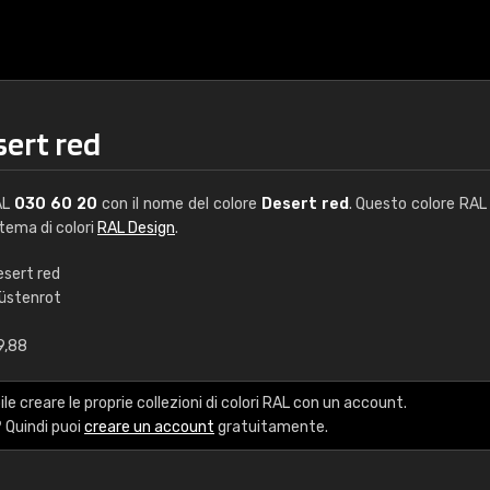
sert red
AL
030 60 20
con il nome del colore
Desert red
. Questo colore RAL 
stema di colori
RAL Design
.
esert red
üstenrot
€15
9,88
RAL K7 a base d'ac
le creare le proprie collezioni di colori RAL con un account.
216 colori RAL Classi
 Quindi puoi
creare un account
gratuitamente.
5 x 15 cm, lucido