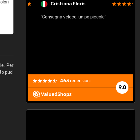
olori
Cristiana Floris
"Consegna veloce, un po piccole"
"
e
le. Per
to puoi
463
recensioni
9,0