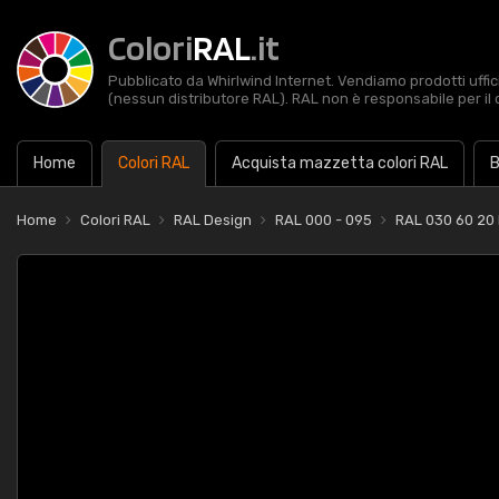
Colori
RAL
.it
Pubblicato da Whirlwind Internet. Vendiamo prodotti uffic
(nessun distributore RAL). RAL non è responsabile per il 
Home
Colori RAL
Acquista mazzetta colori RAL
B
Home
Colori RAL
RAL Design
RAL 000 - 095
RAL 030 60 20 