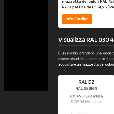
mazzetta dei colori RAL fis
RAL
a partire da €154,95
(IVA
Info / ordine
Visualizza RAL 030 40
È un rischio prendere una decisi
essere sicuri del colore corretto, s
acquistare un mazzetta dei color
RAL D2
RAL DESIGN
€
154,95
IVA esclusa
€
189,04
IVA inclusa