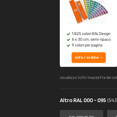
1.825 colori RAL Design
6 x 30 cm, semi-opaco
9 colori per pagina
Info / ordine
visualizza tutti i mazzetta dei co
Altro RAL 000 - 095
(543