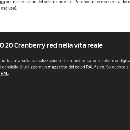
ico
per essere sicuri del colore corretto. Puoi avere un mazzetta dei c
Caterina Maifredi
 esclusa).
"buon servizio"
 20 Cranberry red nella vita reale
one basata sulla visualizzazione di un colore su uno schermo digita
i consiglia di utilizzare un
mazzetta dei colori RAL fisico
. Su questo si
i RAL
.