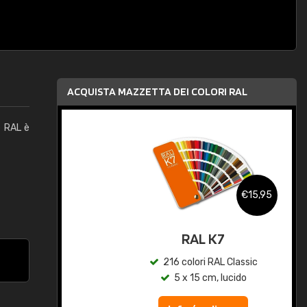
ACQUISTA MAZZETTA DEI COLORI RAL
e RAL è
,95
€15,95
qua
RAL K7
c
216 colori RAL Classic
5 x 15 cm, lucido