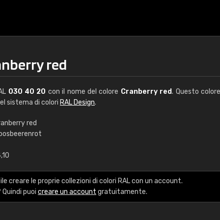
anberry red
RAL
030 40 20
con il nome del colore
Cranberry red
. Questo color
del sistema di colori
RAL Design
.
ranberry red
oosbeerenrot
€15
,10
RAL K7 a base d'ac
le creare le proprie collezioni di colori RAL con un account.
216 colori RAL Classi
 Quindi puoi
creare un account
gratuitamente.
5 x 15 cm, lucido