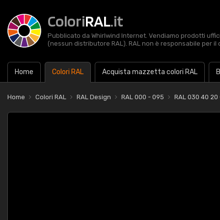
Colori
RAL
.it
Pubblicato da Whirlwind Internet. Vendiamo prodotti uffic
(nessun distributore RAL). RAL non è responsabile per il 
Home
Colori RAL
Acquista mazzetta colori RAL
B
Home
Colori RAL
RAL Design
RAL 000 - 095
RAL 030 40 20 