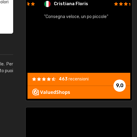
olori
Cristiana Floris
"Consegna veloce, un po piccole"
"
e
le. Per
to puoi
463
recensioni
9,0