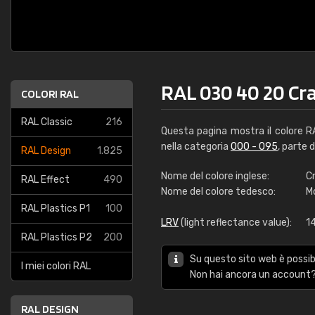
RAL 030 40 20 Cr
COLORI RAL
RAL Classic
216
Questa pagina mostra il colore 
nella categoria
000 - 095
, parte 
RAL Design
1.825
Nome del colore inglese:
C
RAL Effect
490
Nome del colore tedesco:
M
RAL Plastics P1
100
LRV
(light reflectance value):
14
RAL Plastics P2
200
Su questo sito web è possibi
I miei colori RAL
Non hai ancora un account?
RAL DESIGN