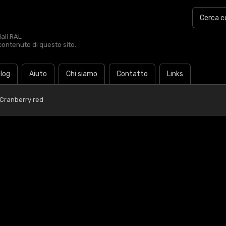
iali RAL
contenuto di questo sito.
log
Aiuto
Chi siamo
Contatto
Links
Cranberry red