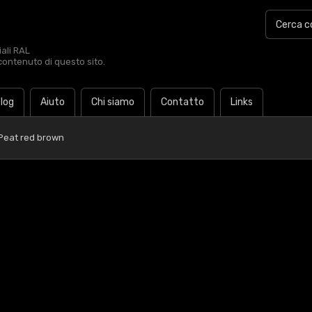
iali RAL
contenuto di questo sito.
log
Aiuto
Chi siamo
Contatto
Links
Peat red brown