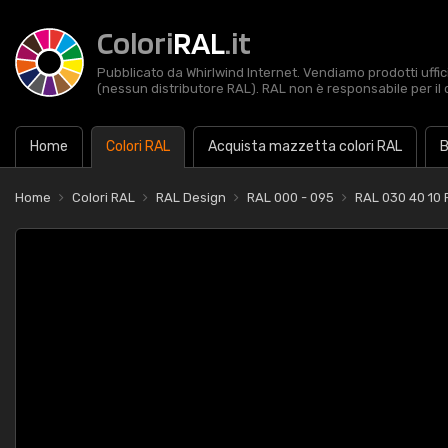
Colori
RAL
.it
Pubblicato da Whirlwind Internet. Vendiamo prodotti uffic
(nessun distributore RAL). RAL non è responsabile per il 
Home
Colori RAL
Acquista mazzetta colori RAL
B
Home
Colori RAL
RAL Design
RAL 000 - 095
RAL 030 40 10 