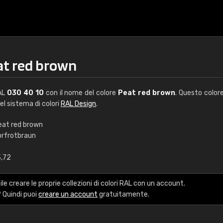
at red brown
RAL
030 40 10
con il nome del colore
Peat red brown
. Questo color
del sistema di colori
RAL Design
.
eat red brown
orfrotbraun
€15
3,72
RAL K7 a base d'ac
le creare le proprie collezioni di colori RAL con un account.
216 colori RAL Classi
 Quindi puoi
creare un account
gratuitamente.
5 x 15 cm, lucido