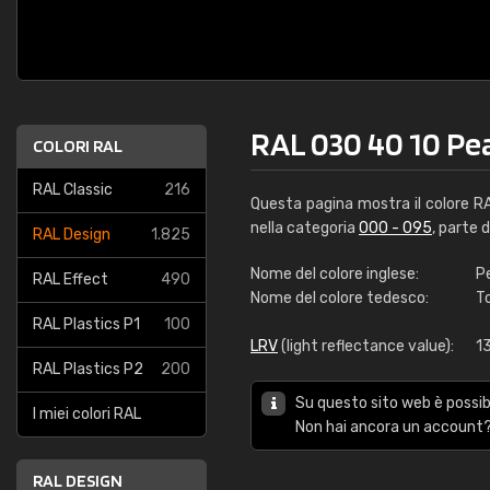
RAL 030 40 10 Pe
COLORI RAL
RAL Classic
216
Questa pagina mostra il colore 
nella categoria
000 - 095
, parte 
RAL Design
1.825
Nome del colore inglese:
P
RAL Effect
490
Nome del colore tedesco:
T
RAL Plastics P1
100
LRV
(light reflectance value):
1
RAL Plastics P2
200
Su questo sito web è possibi
I miei colori RAL
Non hai ancora un account?
RAL DESIGN