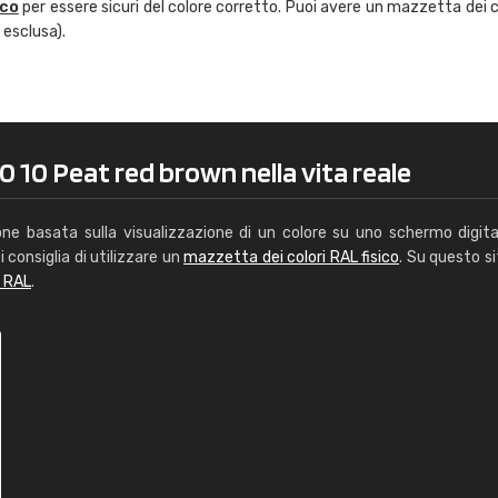
ico
per essere sicuri del colore corretto. Puoi avere un mazzetta dei c
Caterina Maifredi
 esclusa).
"buon servizio"
0 10 Peat red brown nella vita reale
one basata sulla visualizzazione di un colore su uno schermo digita
i consiglia di utilizzare un
mazzetta dei colori RAL fisico
. Su questo si
i RAL
.