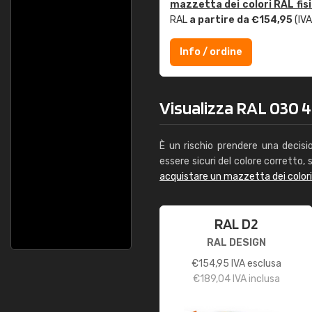
mazzetta dei colori RAL fis
RAL
a partire da €154,95
(IVA
Info / ordine
Visualizza RAL 030 4
È un rischio prendere una decisi
essere sicuri del colore corretto, s
acquistare un mazzetta dei color
RAL D2
RAL DESIGN
€
154,95
IVA esclusa
€
189,04
IVA inclusa