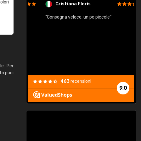
olori
Cristiana Floris
"Consegna veloce, un po piccole"
"
e
le. Per
to puoi
463
recensioni
9,0