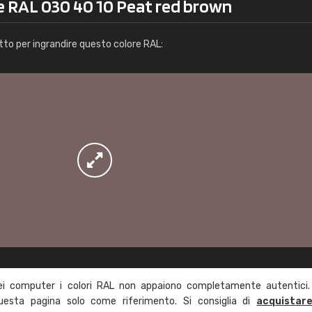
re RAL 030 40 10 Peat red brown
Info / ordine
tto per ingrandire questo colore RAL:
ei computer i colori RAL non appaiono completamente autentici.
questa pagina solo come riferimento. Si consiglia di
acquistar