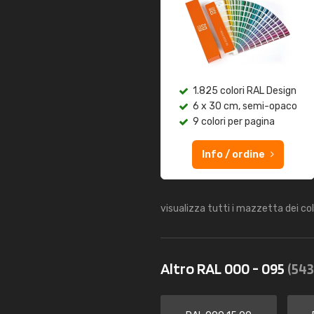
1.825 colori RAL Design
6 x 30 cm, semi-opaco
9 colori per pagina
Info / ordine
visualizza tutti i mazzetta dei co
Altro RAL 000 - 095
(543