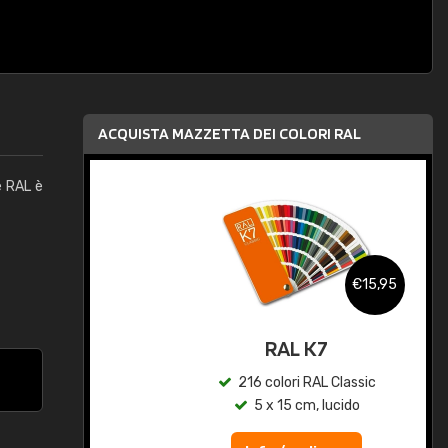
ACQUISTA MAZZETTA DEI COLORI RAL
e RAL è
,95
€15,95
qua
RAL K7
c
216 colori RAL Classic
5 x 15 cm, lucido