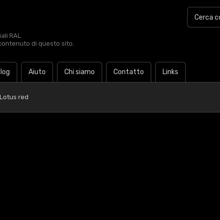
iali RAL
contenuto di questo sito.
log
Aiuto
Chi siamo
Contatto
Links
Lotus red