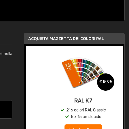
ACQUISTA MAZZETTA DEI COLORI RAL
è nella
,95
€15,95
qua
RAL K7
c
216 colori RAL Classic
5 x 15 cm, lucido