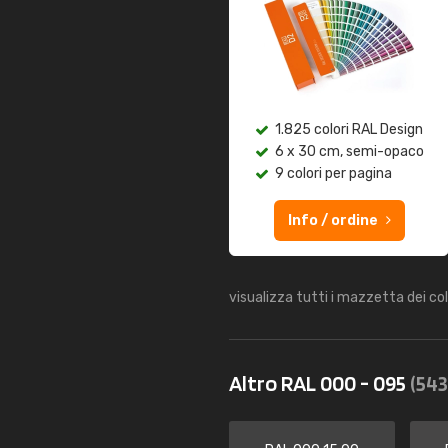
1.825 colori RAL Design
6 x 30 cm, semi-opaco
9 colori per pagina
Info / ordine
visualizza tutti i mazzetta dei co
Altro RAL 000 - 095
(543