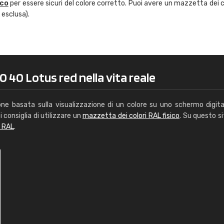
ico
per essere sicuri del colore corretto. Puoi avere un mazzetta dei c
Caterina Maifredi
 esclusa).
"buon servizio"
 40 Lotus red nella vita reale
one basata sulla visualizzazione di un colore su uno schermo digita
i consiglia di utilizzare un
mazzetta dei colori RAL fisico
. Su questo si
i RAL
.