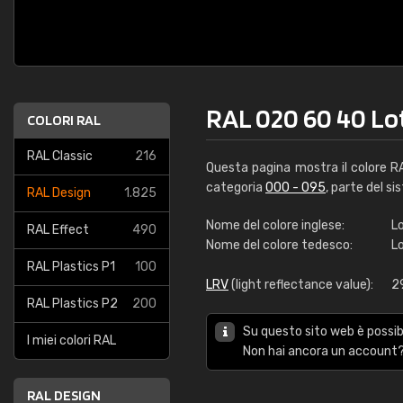
RAL 020 60 40 Lo
COLORI RAL
RAL Classic
216
Questa pagina mostra il colore 
categoria
000 - 095
, parte del si
RAL Design
1.825
Nome del colore inglese:
L
RAL Effect
490
Nome del colore tedesco:
L
RAL Plastics P1
100
LRV
(light reflectance value):
2
RAL Plastics P2
200
Su questo sito web è possibi
I miei colori RAL
Non hai ancora un account?
RAL DESIGN