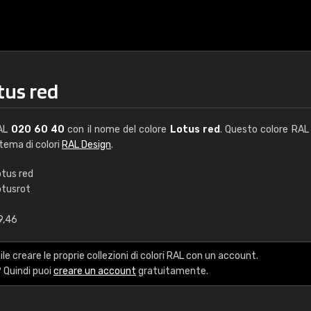
tus red
RAL
020 60 40
con il nome del colore
Lotus red
. Questo colore RAL 
stema di colori
RAL Design
.
otus red
otusrot
€15
9,46
RAL K7 a base d'ac
le creare le proprie collezioni di colori RAL con un account.
216 colori RAL Classi
 Quindi puoi
creare un account
gratuitamente.
5 x 15 cm, lucido