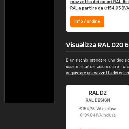
mazzetta dei colori RAL fis
RAL
a partire da €154,95
(IVA
Info / ordine
Visualizza RAL 020 60
È un rischio prendere una decisi
essere sicuri del colore corretto, s
acquistare un mazzetta dei color
RAL D2
RAL DESIGN
€
154,95
IVA esclusa
€
189,04
IVA inclusa