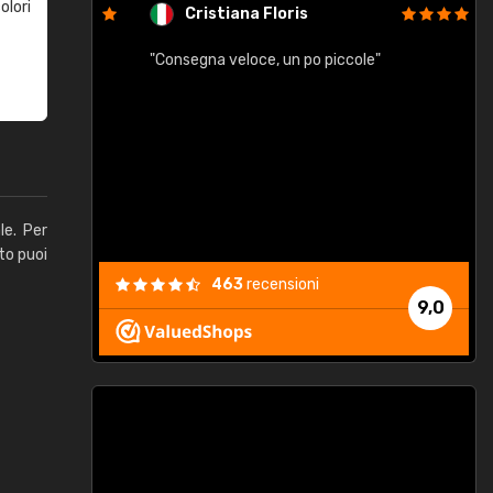
olori
Cristiana Floris
"Consegna veloce, un po piccole"
"
e
le. Per
to puoi
463
recensioni
9,0