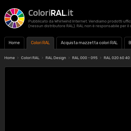
Colori
RAL
.it
Pubblicato da Whirlwind Internet. Vendiamo prodotti uffic
(nessun distributore RAL). RAL non è responsabile per il 
Home
Colori RAL
Acquista mazzetta colori RAL
B
Home
Colori RAL
RAL Design
RAL 000 - 095
RAL 020 60 40 