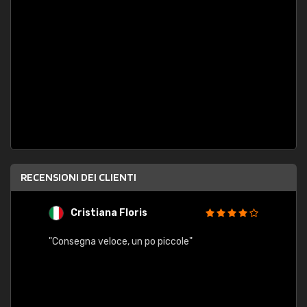
RECENSIONI DEI CLIENTI
Cristiana Floris
M
"Consegna veloce, un po piccole"
"conse
esatt