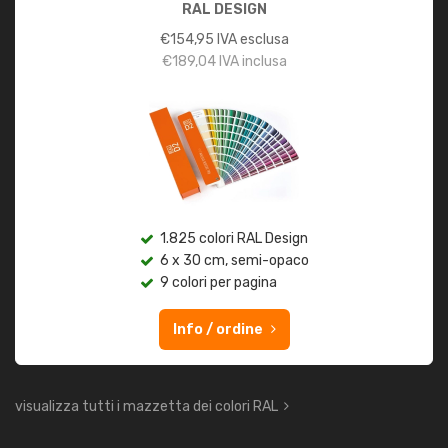
RAL DESIGN
€
154,95
IVA esclusa
€
189,04
IVA inclusa
1.825 colori RAL Design
6 x 30 cm, semi-opaco
9 colori per pagina
Info / ordine
visualizza tutti i mazzetta dei colori RAL