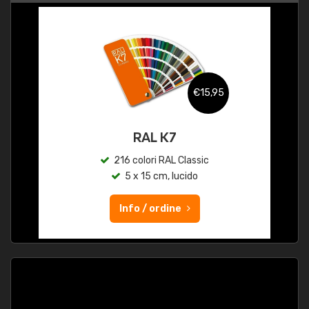
€15,95
RAL K7
216 colori RAL Classic
5 x 15 cm, lucido
Info / ordine