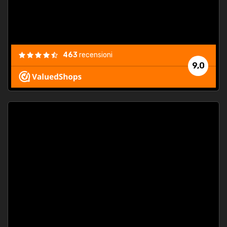
463
recensioni
9,0