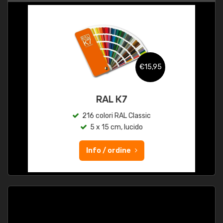
€15,95
RAL K7
216 colori RAL Classic
5 x 15 cm, lucido
Info / ordine