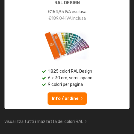
RAL DESIGN
€
154,95
IVA esclusa
€
189,04
IVA inclusa
1.825 colori RAL Design
6 x 30 cm, semi-opaco
9 colori per pagina
Info / ordine
visualizza tutti i mazzetta dei colori RAL