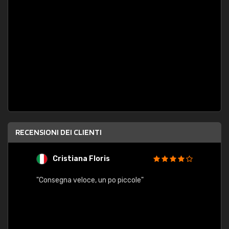
RECENSIONI DEI CLIENTI
Cristiana Floris
M
"Consegna veloce, un po piccole"
"conse
esatt