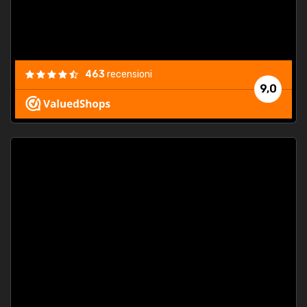
463
recensioni
9,0