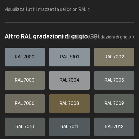
visualizza tutti i mazzetta dei colori RAL
Altro RAL gradazioni di grigio
(38)
tutto RAL Classic gradazioni di grigio
RAL 7000
RAL 7001
RAL 7002
RAL 7003
RAL 7004
RAL 7005
RAL 7006
RAL 7008
RAL 7009
RAL 7010
RAL 7011
RAL 7012