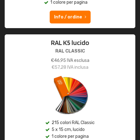
1 colore per pagina
Info / ordine
RAL K5 lucido
RAL CLASSIC
€
46,95
IVA esclusa
€
57,28
IVA inclusa
215 colori RAL Classic
5 x 15 cm, lucido
1 colore per pagina