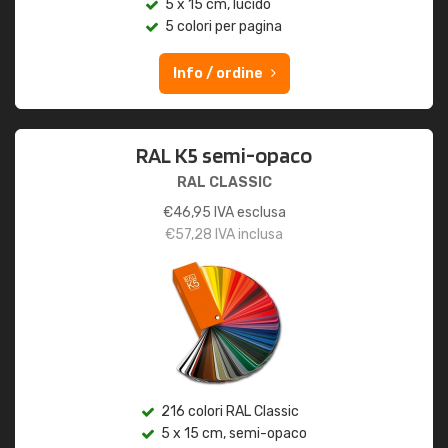
5 x 15 cm, lucido
5 colori per pagina
Info / ordine
RAL K5 semi-opaco
RAL CLASSIC
€
46,95
IVA esclusa
€
57,28
IVA inclusa
216 colori RAL Classic
5 x 15 cm, semi-opaco