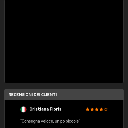
RECENSIONI DEI CLIENTI
Cristiana Floris
M
"Consegna veloce, un po piccole"
"conse
esatt