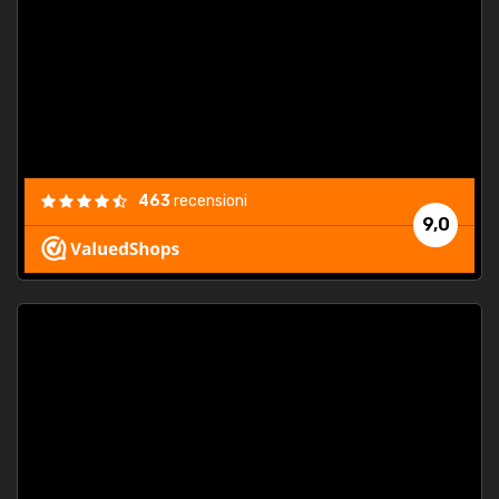
463
recensioni
9,0