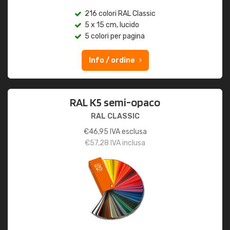
216 colori RAL Classic
5 x 15 cm, lucido
5 colori per pagina
Info / ordine
RAL K5 semi-opaco
RAL CLASSIC
€
46,95
IVA esclusa
€
57,28
IVA inclusa