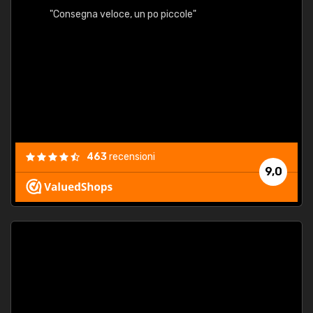
"Consegna veloce, un po piccole"
"conse
esatt
463
recensioni
9,0