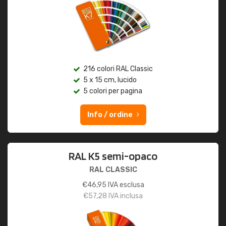
216 colori RAL Classic
5 x 15 cm, lucido
5 colori per pagina
Info / ordine
RAL K5 semi-opaco
RAL CLASSIC
€
46,95
IVA esclusa
€
57,28
IVA inclusa