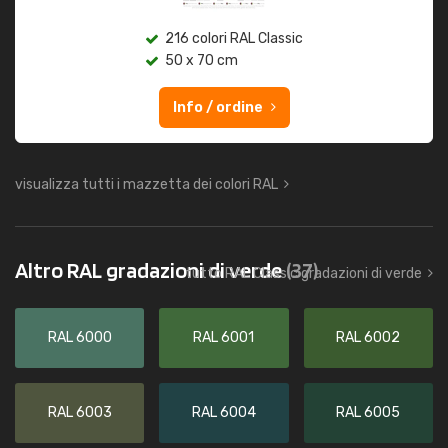
216 colori RAL Classic
50 x 70 cm
Info / ordine
visualizza tutti i mazzetta dei colori RAL
Altro RAL gradazioni di verde
(37)
tutto RAL Classic gradazioni di verde
RAL 6000
RAL 6001
RAL 6002
RAL 6003
RAL 6004
RAL 6005