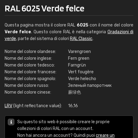
RAL 6025 Verde felce
Questa pagina mostra il colore RAL
6025
con il nome del colore
Verde felce
. Questo colore RAL è nella categoria
Gradazioni di
verde
, parte del sistema di colori
RAL Classic
.
Nome del colore olandese:
Varengroen
Nome del colore inglese:
Fern green
Nome del colore tedesco:
Farngrün
Nome del colore francese:
Vert fougère
Nome del colore spagnolo:
Verde helecho
Nome del colore russo:
Зеленый папоротник
Nome del colore cinese:
蕨绿色
LRV
(light reflectance value):
16,16
Su questo sito web è possibile creare le proprie
collezioni di colori RAL con un account.
Non hai ancora un account? Quindi puoi
creare un