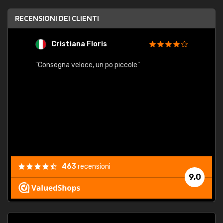
RECENSIONI DEI CLIENTI
Cristiana Floris
M
"Consegna veloce, un po piccole"
"conse
esatt
463
recensioni
9,0