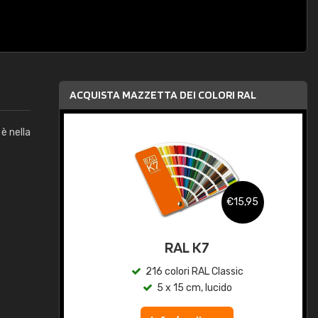
ACQUISTA MAZZETTA DEI COLORI RAL
è nella
,95
€15,95
qua
RAL K7
c
216 colori RAL Classic
5 x 15 cm, lucido