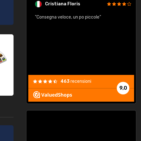
Cristiana Floris
"Consegna veloce, un po piccole"
"
e
463
recensioni
9,0