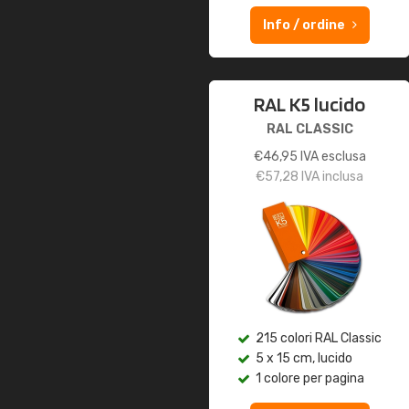
Info / ordine
RAL K5 lucido
RAL CLASSIC
€
46,95
IVA esclusa
€
57,28
IVA inclusa
215 colori RAL Classic
5 x 15 cm, lucido
1 colore per pagina