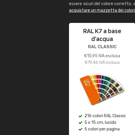
essere sicuri del colore corretto, s
acquistare un mazzetta dei color
RAL K7 a base
d'acqua
RAL CLASSIC
€
15,95
IVA esclusa
€
19,46
IVA inclusa
216 colori RAL Classic
5 x 15 cm, lucido
5 colori per pagina