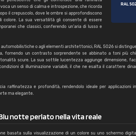
 evoca un senso di calma e introspezione, che ricorda
dopo il crepuscolo, dove le ombre si approfondiscono
colore. La sua versatilità gli consente di essere
poranei che classici, conferendo un'aria di lusso e
ure automobilistiche o agli elementi architettonici, RAL 5026 si disting
 fornendo un contrasto sorprendente se abbinato a toni più chia
tonalità scure. La sua sottile lucentezza aggiunge dimensione, fa
ndizioni di illuminazione variabili, il che ne esalta il carattere din
a raffinatezza e profondità, rendendolo ideale per applicazioni in
orte ma elegante.
lu notte perlato nella vita reale
one basata sulla visualizzazione di un colore su uno schermo digita