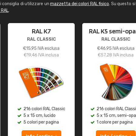
i consiglia di utilizzare un
mazzetta dei colori RAL fisico
. Su questo si
i RAL
.
RAL K7
RAL K5 semi-op
RAL CLASSIC
RAL CLASSIC
€
15,95
IVA esclusa
€
46,95
IVA esclusa
€
19,46
IVA inclusa
€
57,28
IVA inclusa
216 colori RAL Classic
216 colori RAL Class
5 x 15 cm, lucido
5 x 15 cm, semi-op
5 colori per pagina
1 colore per pagina