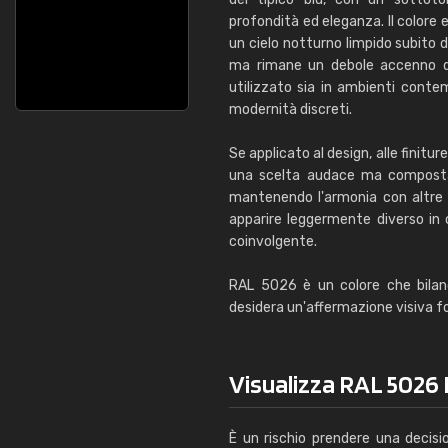
profondità ed eleganza. Il colore
un cielo notturno limpido subito 
ma rimane un debole accenno di 
utilizzato sia in ambienti contem
modernità discreti.
Se applicato al design, alle finit
una scelta audace ma composta,
mantenendo l'armonia con altre 
apparire leggermente diverso in co
coinvolgente.
RAL 5026 è un colore che bilanci
desidera un'affermazione visiva f
Visualizza RAL 5026 B
È un rischio prendere una decisi