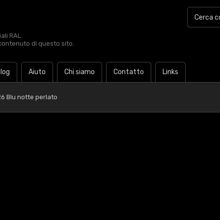
iali RAL
contenuto di questo sito.
log
Aiuto
Chi siamo
Contatto
Links
6 Blu notte perlato