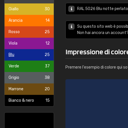
RAL 5026 Blu notte perlato 
Giallo
30
Arancia
14
Su questo sito web è possibi
Rosso
25
Non hai ancora un account?
Viola
12
Impressione di color
Blu
25
Verde
37
Premere l'esempio di colore qui so
Grigio
38
Marrone
20
Bianco & nero
15