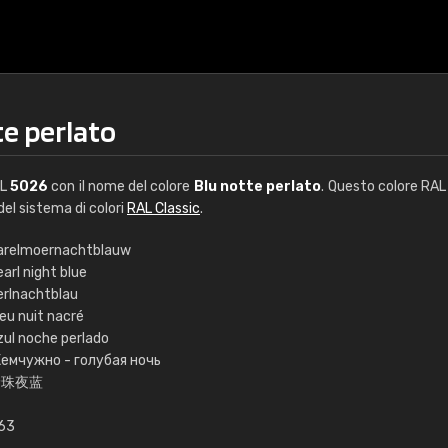
te perlato
AL
5026
con il nome del colore
Blu notte perlato
. Questo colore RAL 
 del sistema di colori
RAL Classic
.
arelmoernachtblauw
arl night blue
€15
erlnachtblau
eu nuit nacré
zul noche perlado
RAL K7 a base d'ac
емчужно - голубая ночь
珍珠夜蓝
216 colori RAL Classi
5 x 15 cm, lucido
,63