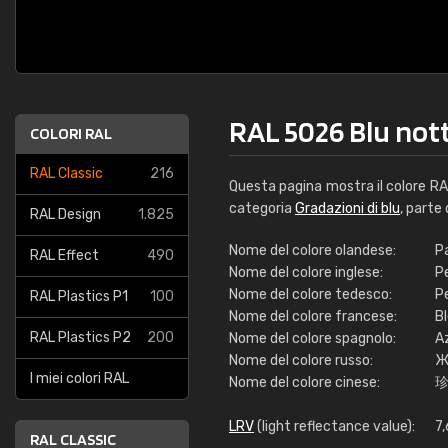
RAL 5026 Blu not
COLORI RAL
RAL Classic
216
Questa pagina mostra il colore R
categoria
Gradazioni di blu
, parte
RAL Design
1.825
Nome del colore olandese:
P
RAL Effect
490
Nome del colore inglese:
Pe
Nome del colore tedesco:
P
RAL Plastics P1
100
Nome del colore francese:
Bl
RAL Plastics P2
200
Nome del colore spagnolo:
A
Nome del colore russo:
Ж
I miei colori RAL
Nome del colore cinese:
LRV
(light reflectance value):
7
RAL CLASSIC