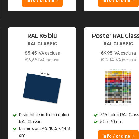
Info / ordine
Info / ordine
RAL K6 blu
Poster RAL Class
RAL CLASSIC
RAL CLASSIC
€
5,45
IVA esclusa
€
9,95
IVA esclusa
€
6,65
IVA inclusa
€
12,14
IVA inclusa
Disponibile in tutti i colori
216 colori RAL Class
RAL Classic
50 x 70 cm
Dimensioni A6: 10,5 x 14,8
cm
Info / ordine