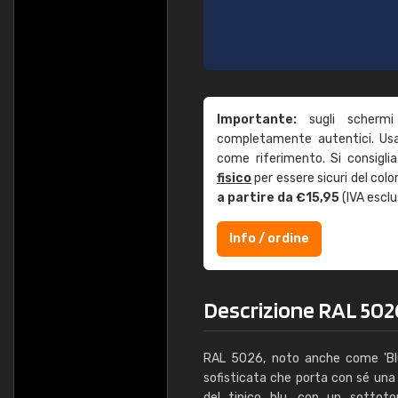
Importante:
sugli schermi
completamente autentici. Usa 
come riferimento. Si consigli
fisico
per essere sicuri del col
a partire da €15,95
(IVA esclu
Info / ordine
Descrizione RAL 5026
RAL 5026, noto anche come 'Blu 
sofisticata che porta con sé una q
del tipico blu, con un sottoto