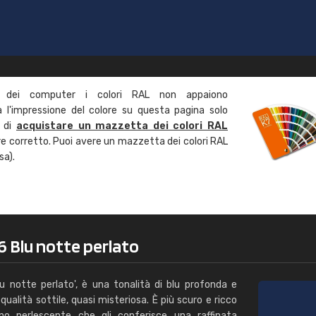
Caterina Maifredi
"buon servizio"
 dei computer i colori RAL non appaiono
l'impressione del colore su questa pagina solo
a di
acquistare un mazzetta dei colori RAL
ore corretto. Puoi avere un mazzetta dei colori RAL
sa).
 Blu notte perlato
notte perlato', è una tonalità di blu profonda e
ualità sottile, quasi misteriosa. È più scuro e ricco
no perlescente che gli conferisce una raffinata