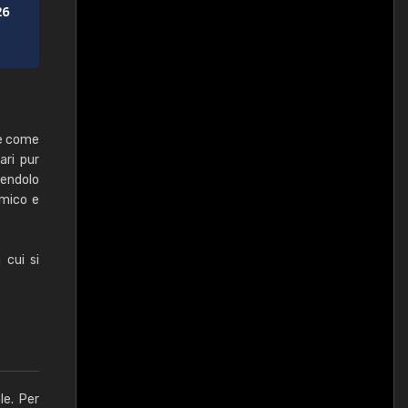
ue come
ri pur
cendolo
amico e
 cui si
le. Per