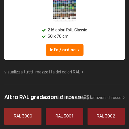
216 colori RAL Classic
50 x 70 cm
Info / ordine
visualizza tutti i mazzetta dei colori RAL
Altro RAL gradazioni di rosso
(25)
tutto RAL Classic gradazioni di rosso
RAL 3000
RAL 3001
RAL 3002