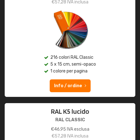
€
57,28
IVA inclusa
216 colori RAL Classic
5 x 15 cm, semi-opaco
1 colore per pagina
Info / ordine
RAL K5 lucido
RAL CLASSIC
€
46,95
IVA esclusa
€
57,28
IVA inclusa