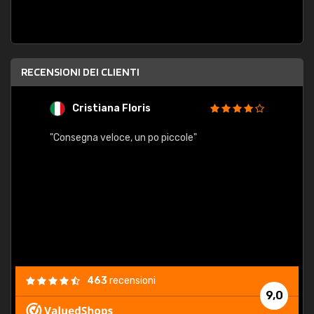
RECENSIONI DEI CLIENTI
Cristiana Floris
M
"Consegna veloce, un po piccole"
"conse
esatt
463
recensioni
9,0