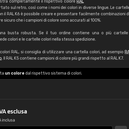
stra completamente il rispettivo colore
RAL
RAL K7 a base d'ac
rtato sul retro, così come i nomi dei colori in diverse lingue. Le cartell
 il RAL K6 è possibile creare e presentare facilmente combinazioni di 
216 colori RAL Classi
re sicuro che i campioni di colore sono accurati al 100%.
5 x 15 cm, lucido
a busta robusta. Se il tuo ordine contiene una o più cartelle c
Info / ordine
de colori e le cartelle colori nella stessa spedizione.
olori RAL, si consiglia di utilizzare una cartella colori, ad esempio
R
o
. Il RAL K5 contiene campioni di colore più grandi rispetto al RAL K7.
nta
un colore
dal rispettivo sistema di colori.
Caterina Maifredi
"buon servizio"
IVA esclusa
A inclusa