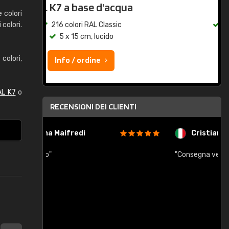
qua
RAL K7
e colori
colori.
c
216 colori RAL Classic
5 x 15 cm, lucido
olori,
Info / ordine
AL K7
o
RECENSIONI DEI CLIENTI
Cristiana Floris
"Consegna veloce, un po piccole"