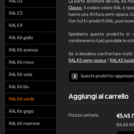
RAL D2
La parte anteriore del RAL K6 mo
Classic
. Il codice colore RAL è ripo
RAL E3
hanno una finitura semi-opaca. Con
Con tutti i prodotti RAL, puoi esse
RAL E4
Spediamo questo prodotto in un
RAL K6 giallo
combineremo il più possibile le sche
RAL K6 arancia
Se si desidera confrontare molti c
RAL K5 semi-opaco
/
RAL K5 lucid
RAL K6 rosso
RAL K6 viola
Questo prodotto rapprese
RAL K6 blu
Aggiungi al carrello
RAL K6 verde
RAL K6 grigio
€
5,45 
Prezzo unitario:
RAL K6 marrone
€
6,65 IV