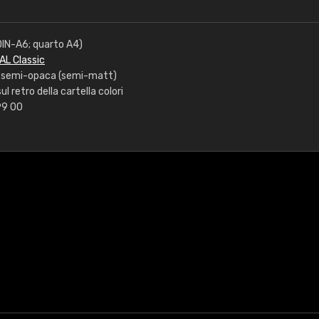
(DIN-A6; quarto A4)
RAL Classic
e: semi-opaca (semi-matt)
ul retro della cartella colori
 99 00