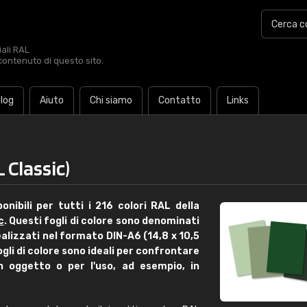
iali RAL
contenuto di questo sito.
log
Aiuto
Chi siamo
Contatto
Links
 Classic)
onibili per tutti i 216 colori RAL della
c
. Questi fogli di colore sono denominati
 realizzati nel formato DIN-A6 (14,8 x 10,5
ogli di colore sono ideali per confrontare
 oggetto o per l'uso, ad esempio, in
€1