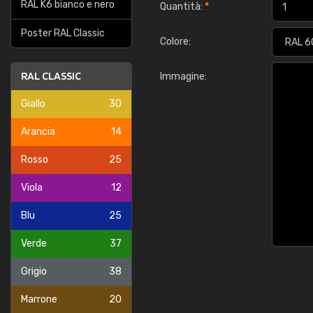
RAL K6 bianco e nero
Quantità:
*
Poster RAL Classic
Colore:
RAL CLASSIC
Immagine:
Giallo
30
Arancia
14
Rosso
25
Viola
12
Blu
25
Verde
37
Grigio
38
Marrone
20