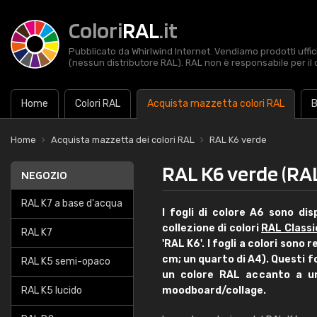
Colori
RAL
.it
Pubblicato da Whirlwind Internet. Vendiamo prodotti uffic
(nessun distributore RAL). RAL non è responsabile per il 
Home
Colori RAL
Acquista mazzetta colori RAL
B
Home
Acquista mazzetta dei colori RAL
RAL K6 verde
RAL K6 verde (RAL
NEGOZIO
RAL K7 a base d'acqua
I fogli di colore A6 sono disp
collezione di colori
RAL Classi
RAL K7
'RAL K6'. I fogli a colori sono
cm; un quarto di A4). Questi f
RAL K5 semi-opaco
un colore RAL accanto a un
RAL K5 lucido
moodboard/collage.