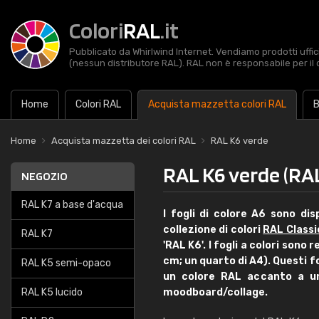
Colori
RAL
.it
Pubblicato da Whirlwind Internet. Vendiamo prodotti uffic
(nessun distributore RAL). RAL non è responsabile per il 
Home
Colori RAL
Acquista mazzetta colori RAL
B
Home
Acquista mazzetta dei colori RAL
RAL K6 verde
RAL K6 verde (RAL
NEGOZIO
RAL K7 a base d'acqua
I fogli di colore A6 sono disp
collezione di colori
RAL Classi
RAL K7
'RAL K6'. I fogli a colori sono
cm; un quarto di A4). Questi f
RAL K5 semi-opaco
un colore RAL accanto a un
RAL K5 lucido
moodboard/collage.