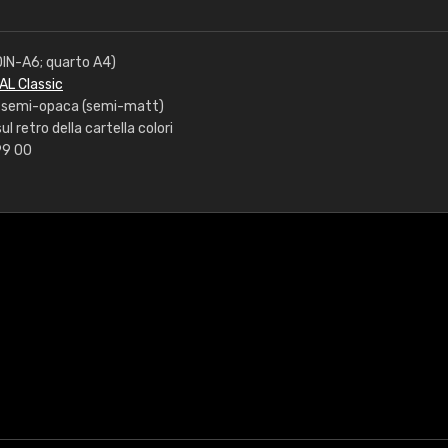
(DIN-A6; quarto A4)
RAL Classic
e: semi-opaca (semi-matt)
ul retro della cartella colori
 99 00