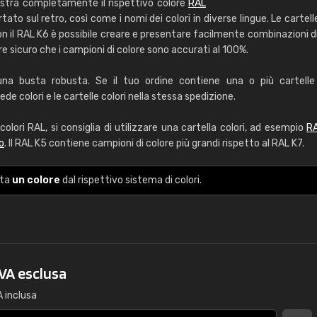
stra completamente il rispettivo colore
RAL
RAL K7 a base d'ac
rtato sul retro, così come i nomi dei colori in diverse lingue. Le cartell
 il RAL K6 è possibile creare e presentare facilmente combinazioni di 
216 colori RAL Classi
re sicuro che i campioni di colore sono accurati al 100%.
5 x 15 cm, lucido
a busta robusta. Se il tuo ordine contiene una o più cartelle c
Info / ordine
de colori e le cartelle colori nella stessa spedizione.
olori RAL, si consiglia di utilizzare una cartella colori, ad esempio
R
o
. Il RAL K5 contiene campioni di colore più grandi rispetto al RAL K7.
nta
un colore
dal rispettivo sistema di colori.
Caterina Maifredi
"buon servizio"
IVA esclusa
A inclusa