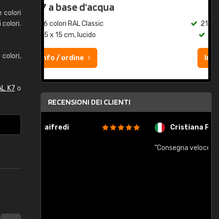
qua
RAL K7
e colori
colori.
c
216 colori RAL Classic
5 x 15 cm, lucido
olori,
Info / ordine
AL K7
o
RECENSIONI DEI CLIENTI
Cristiana Floris
"Consegna veloce, un po piccole"
"
e