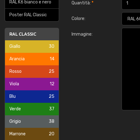
RAL K6 bianco e nero
Quantità:
*
Poster RAL Classic
Colore:
RAL CLASSIC
Immagine:
Giallo
30
Arancia
14
Rosso
25
Viola
12
Blu
25
Verde
37
Grigio
38
Marrone
20