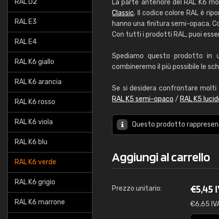
RAL D2
La parte anteriore del RAL K6 mo
Classic
. Il codice colore RAL è ripo
RAL E3
hanno una finitura semi-opaca. Con
Con tutti i prodotti RAL, puoi esse
RAL E4
Spediamo questo prodotto in un
RAL K6 giallo
combineremo il più possibile le sche
RAL K6 arancia
Se si desidera confrontare molti c
RAL K5 semi-opaco
/
RAL K5 lucid
RAL K6 rosso
RAL K6 viola
Questo prodotto rapprese
RAL K6 blu
Aggiungi al carrello
RAL K6 verde
RAL K6 grigio
€
5,45 
Prezzo unitario:
RAL K6 marrone
€
6,65 IV