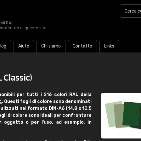
iali RAL
contenuto di questo sito.
log
Aiuto
Chi siamo
Contatto
Links
 Classic)
onibili per tutti i 216 colori RAL della
c
. Questi fogli di colore sono denominati
 realizzati nel formato DIN-A6 (14,8 x 10,5
ogli di colore sono ideali per confrontare
 oggetto o per l'uso, ad esempio, in
€15