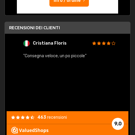
Info / ordine
RECENSIONI DEI CLIENTI
Cristiana Floris
M
"Consegna veloce, un po piccole"
"conse
esatt
463
recensioni
9,0